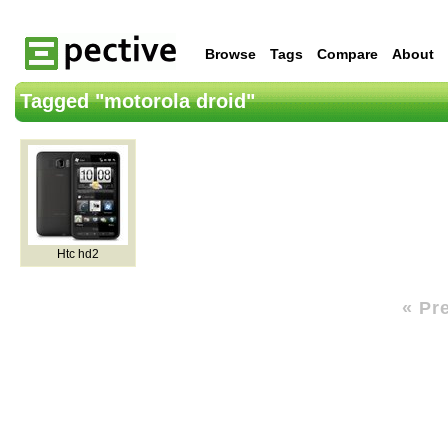
Browse
Tags
Compare
About
Tagged "motorola droid"
Htc hd2
« Pr